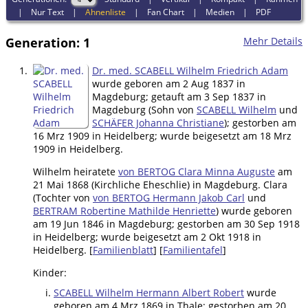
|
Nur Text
|
Ahnenliste
|
Fan Chart
|
Medien
|
PDF
Generation: 1
Mehr Details
1.
Dr. med. SCABELL Wilhelm Friedrich Adam
wurde geboren am 2 Aug 1837 in
Magdeburg; getauft am 3 Sep 1837 in
Magdeburg (Sohn von
SCABELL Wilhelm
und
SCHÄFER Johanna Christiane
); gestorben am
16 Mrz 1909 in Heidelberg; wurde beigesetzt am 18 Mrz
1909 in Heidelberg.
Wilhelm heiratete
von BERTOG Clara Minna Auguste
am
21 Mai 1868 (Kirchliche Eheschlie) in Magdeburg. Clara
(Tochter von
von BERTOG Hermann Jakob Carl
und
BERTRAM Robertine Mathilde Henriette
) wurde geboren
am 19 Jun 1846 in Magdeburg; gestorben am 30 Sep 1918
in Heidelberg; wurde beigesetzt am 2 Okt 1918 in
Heidelberg. [
Familienblatt
] [
Familientafel
]
Kinder:
SCABELL Wilhelm Hermann Albert Robert
wurde
geboren am 4 Mrz 1869 in Thale; gestorben am 20