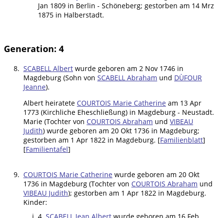
Jan 1809 in Berlin - Schöneberg; gestorben am 14 Mrz
1875 in Halberstadt.
Generation: 4
8.
SCABELL Albert
wurde geboren am 2 Nov 1746 in
Magdeburg (Sohn von
SCABELL Abraham
und
DÙFOUR
Jeanne
).
Albert heiratete
COURTOIS Marie Catherine
am 13 Apr
1773 (Kirchliche Eheschließung) in Magdeburg - Neustadt.
Marie (Tochter von
COURTOIS Abraham
und
VIBEAU
Judith
) wurde geboren am 20 Okt 1736 in Magdeburg;
gestorben am 1 Apr 1822 in Magdeburg. [
Familienblatt
]
[
Familientafel
]
9.
COURTOIS Marie Catherine
wurde geboren am 20 Okt
1736 in Magdeburg (Tochter von
COURTOIS Abraham
und
VIBEAU Judith
); gestorben am 1 Apr 1822 in Magdeburg.
Kinder:
4.
SCABELL Jean Albert
wurde geboren am 16 Feb