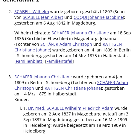
2.
SCABELL Wilhelm
wurde geboren geschätzt 1807 (Sohn
von
SCABELL Jean Albert
und
COQUI Johanne Jacobine
);
gestorben am 6 Aug 1842 in Magdeburg.
Wilhelm heiratete
SCHÄFER Johanna Christiane
am 18 Sep
1836 (Kirchliche Eheschlie) in Magdeburg. Johanna
(Tochter von
SCHÄFER Adam Christoph
und
RATHGEN
Christiane Johane
) wurde geboren am 4 Jan 1809 in Berlin
- Schöneberg; gestorben am 14 Mrz 1875 in Halberstadt.
[
Familienblatt
] [
Familientafel
]
3.
SCHÄFER Johanna Christiane
wurde geboren am 4 Jan
1809 in Berlin - Schöneberg (Tochter von
SCHÄFER Adam
Christoph
und
RATHGEN Christiane Johane
); gestorben
am 14 Mrz 1875 in Halberstadt.
Kinder:
1.
Dr. med. SCABELL Wilhelm Friedrich Adam
wurde
geboren am 2 Aug 1837 in Magdeburg; getauft am 3
Sep 1837 in Magdeburg; gestorben am 16 Mrz 1909
in Heidelberg; wurde beigesetzt am 18 Mrz 1909 in
Heidelberg.