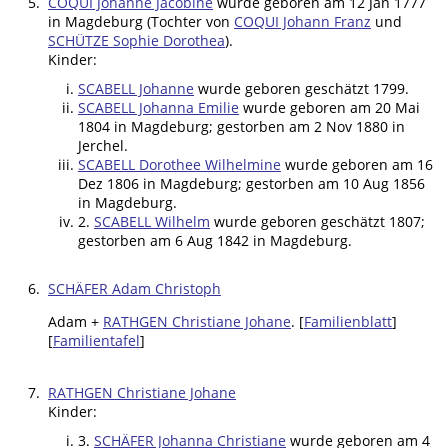
5.
COQUI Johanne Jacobine
wurde geboren am 12 Jan 1777
in Magdeburg (Tochter von
COQUI Johann Franz
und
SCHÜTZE Sophie Dorothea
).
Kinder:
SCABELL Johanne
wurde geboren geschätzt 1799.
SCABELL Johanna Emilie
wurde geboren am 20 Mai
1804 in Magdeburg; gestorben am 2 Nov 1880 in
Jerchel.
SCABELL Dorothee Wilhelmine
wurde geboren am 16
Dez 1806 in Magdeburg; gestorben am 10 Aug 1856
in Magdeburg.
2.
SCABELL Wilhelm
wurde geboren geschätzt 1807;
gestorben am 6 Aug 1842 in Magdeburg.
6.
SCHÄFER Adam Christoph
Adam +
RATHGEN Christiane Johane
. [
Familienblatt
]
[
Familientafel
]
7.
RATHGEN Christiane Johane
Kinder:
3.
SCHÄFER Johanna Christiane
wurde geboren am 4