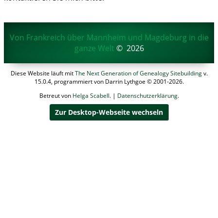
Von Frankreich über Mannheim und Magdeburg in die
ganze Welt
©
2026
Diese Website läuft mit
The Next Generation of Genealogy Sitebuilding
v.
15.0.4, programmiert von Darrin Lythgoe © 2001-2026.
Betreut von
Helga Scabell
. |
Datenschutzerklärung
.
Zur Desktop-Webseite wechseln