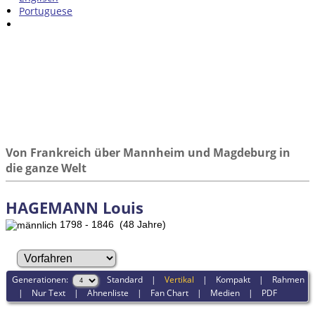
Portuguese
Von Frankreich über Mannheim und Magdeburg in
die ganze Welt
HAGEMANN Louis
1798 - 1846 (48 Jahre)
Generationen:
Standard
|
Vertikal
|
Kompakt
|
Rahmen
|
Nur Text
|
Ahnenliste
|
Fan Chart
|
Medien
|
PDF