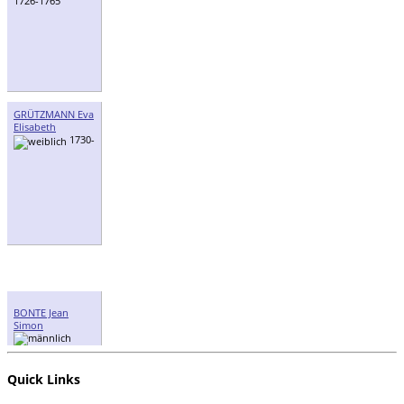
1726-1765
GRÜTZMANN Eva
Elisabeth
1730-
BONTE Jean
Simon
1729-1805
Quick Links