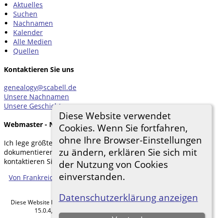
Aktuelles
Suchen
Nachnamen
COURTOIS Marie
Kalender
1734-
Alle Medien
1804
Quellen
Kontaktieren Sie uns
genealogy@scabell.de
Unsere Nachnamen
Unsere Geschichten
Diese Website verwendet
Webmaster - Nachricht
Cookies. Wenn Sie fortfahren,
HAGEMANN
ohne Ihre Browser-Einstellungen
Johann Friedrich
Ich lege größten Wert darauf, meine Forschung zu
Jakob
zu ändern, erklären Sie sich mit
dokumentieren. Wenn Sie etwas hinzufügen möchten,
1761-1823
kontaktieren Sie mich bitte.
der Nutzung von Cookies
einverstanden.
Von Frankreich über Mannheim und Magdeburg in die ganze
Welt
©
2026
Datenschutzerklärung anzeigen
Diese Website läuft mit
The Next Generation of Genealogy Sitebuilding
v.
15.0.4, programmiert von Darrin Lythgoe © 2001-2026.