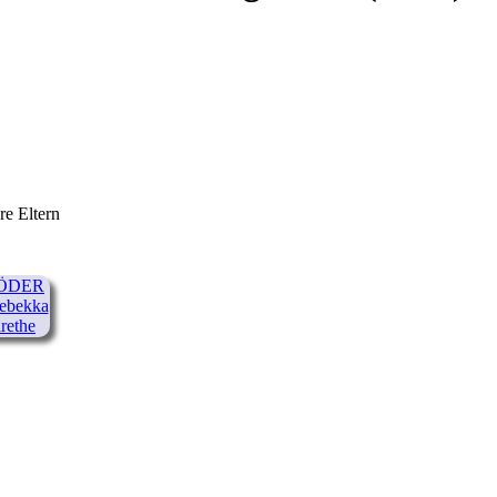
re Eltern
ÖDER
ebekka
rethe
1923)