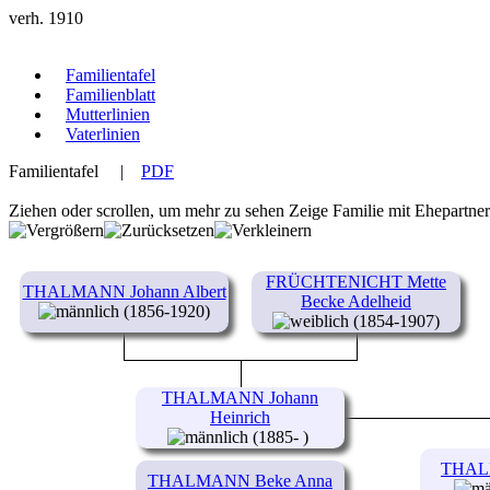
verh. 1910
Familientafel
Familienblatt
Mutterlinien
Vaterlinien
Familientafel
|
PDF
Ziehen oder scrollen, um mehr zu sehen
Zeige Familie mit Ehepartne
FRÜCHTENICHT Mette
THALMANN Johann Albert
Becke Adelheid
(1856-1920)
(1854-1907)
THALMANN Johann
Heinrich
(1885- )
THALM
THALMANN Beke Anna