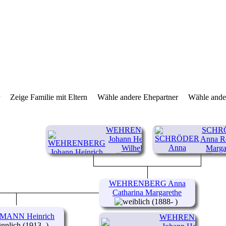
r
Zeige Familie mit Eltern
Wähle andere Ehepartner
Wähle ande
WEHRENBERG
SCHR
Johann Heinrich
Anna R
Wilhelm
Marga
(1858-1901)
(1857-
WEHRENBERG Anna
Catharina Margarethe
(1888- )
ANN Heinrich
WEHRENBERG
(1913- )