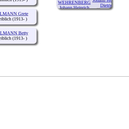
Johann Heinrich
Dietrich
LMANN Grete
(1889-1970)
(1913- )
LMANN Betty
(1913- )