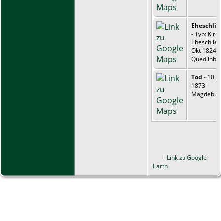
Eheschli
- Typ: Kirc
Eheschlie 
Okt 1824 -
Quedlinbu
Tod
- 10 J
1873 -
Magdebur
=
Link zu Google
Earth