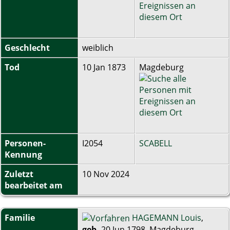
Geschlecht
weiblich
Tod
10 Jan 1873
Magdeburg
Personen-
I2054
SCABELL
Kennung
Zuletzt
10 Nov 2024
bearbeitet am
Familie
HAGEMANN Louis
,
geb.
20 Jun 1798, Magdeburg