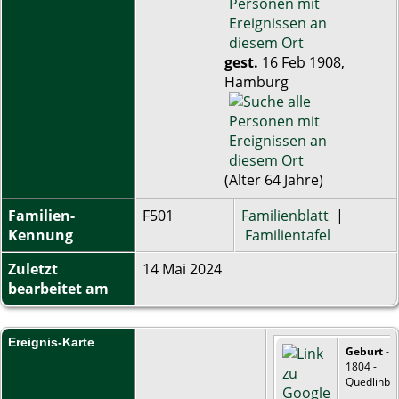
gest.
16 Feb 1908,
Hamburg
(Alter 64 Jahre)
Familien-
F501
Familienblatt
|
Kennung
Familientafel
Zuletzt
14 Mai 2024
bearbeitet am
Ereignis-Karte
Geburt
- 3
1804 -
Quedlinbu