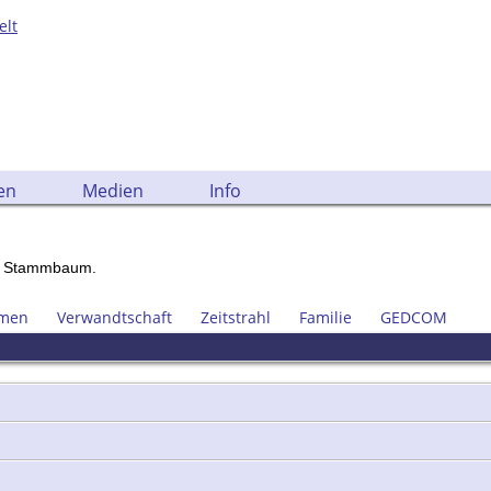
elt
en
Medien
Info
em Stammbaum.
men
Verwandtschaft
Zeitstrahl
Familie
GEDCOM