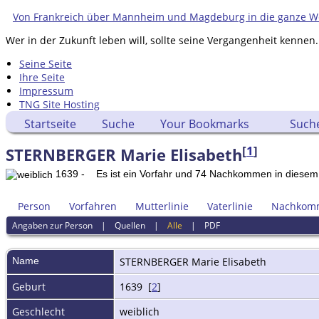
Von Frankreich über Mannheim und Magdeburg in die ganze W
Wer in der Zukunft leben will, sollte seine Vergangenheit kennen.
Seine Seite
Ihre Seite
Impressum
TNG Site Hosting
Startseite
Suche
Your Bookmarks
Such
[
1
]
STERNBERGER Marie Elisabeth
1639 - Es ist ein Vorfahr und 74 Nachkommen in dies
Person
Vorfahren
Mutterlinie
Vaterlinie
Nachkom
Angaben zur Person
|
Quellen
|
Alle
|
PDF
Name
STERNBERGER
Marie Elisabeth
Geburt
1639 [
2
]
Geschlecht
weiblich