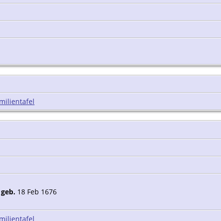
milientafel
0
,
geb.
18 Feb 1676
milientafel