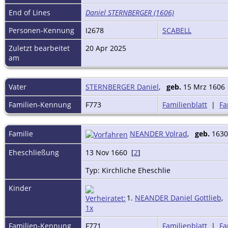
End of Lines
Daniel STERNBERGER (1606)
Personen-Kennung
I2678
SCABELL
Zuletzt bearbeitet
20 Apr 2025
am
Vater
STERNBERGER Daniel
,
geb.
15 Mrz 1606
Familien-Kennung
F773
Familienblatt
|
Fa
Familie
NEANDER Volrad
,
geb.
163
Eheschließung
13 Nov 1660 [
2
]
Typ: Kirchliche Eheschlie
Kinder
1.
NEANDER Daniel Gottlieb
Familien-Kennung
F771
Familienblatt
|
Fa