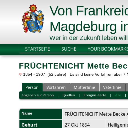
Von Frankre
Magdeburg in
Wer in der Zukunft leben wil
STARTSEITE
SUCHE
YOUR BOOKMARK
FRÜCHTENICHT Mette Bec
1854 - 1907 (52 Jahre) Es sind keine Vorfahren aber
Person
Vorfahren
Mutterlinie
Vaterlinie
Angaben zur Person
|
Quellen
|
Ereignis-Karte
|
Alle
Name
FRÜCHTENICHT
Mette Becke 
Geburt
27 Okt 1854
Heiligenf