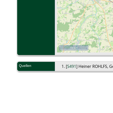
10 km
Quellen
[
S491
] Heiner ROHLFS, Ge