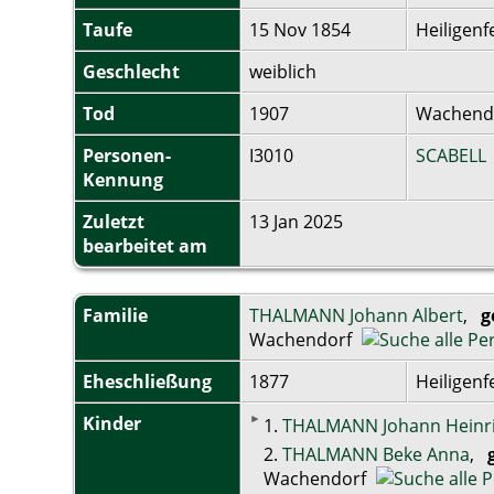
Taufe
15 Nov 1854
Heiligenf
Geschlecht
weiblich
Tod
1907
Wachend
Personen-
I3010
SCABELL
Kennung
Zuletzt
13 Jan 2025
bearbeitet am
Familie
THALMANN Johann Albert
,
g
Wachendorf
Eheschließung
1877
Heiligenf
Kinder
1.
THALMANN Johann Heinr
2.
THALMANN Beke Anna
,
Wachendorf