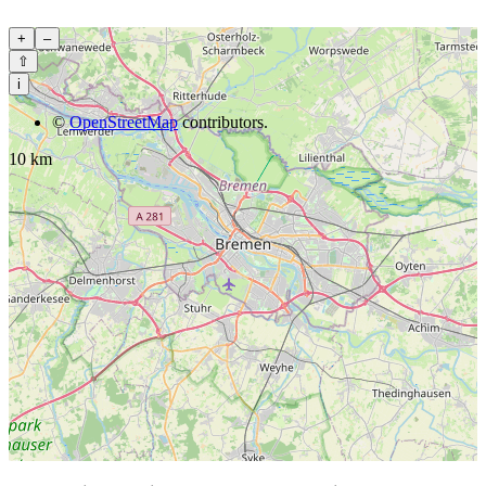
+
–
⇧
i
©
OpenStreetMap
contributors.
10 km