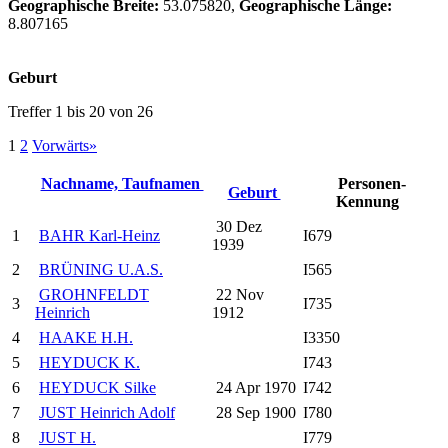
Geographische Breite:
53.075820,
Geographische Länge:
8.807165
Geburt
Treffer 1 bis 20 von 26
1
2
Vorwärts»
Nachname, Taufnamen
Personen-
Geburt
Kennung
30 Dez
1
BAHR Karl-Heinz
I679
1939
2
BRÜNING U.A.S.
I565
GROHNFELDT
22 Nov
3
I735
Heinrich
1912
4
HAAKE H.H.
I3350
5
HEYDUCK K.
I743
6
HEYDUCK Silke
24 Apr 1970
I742
7
JUST Heinrich Adolf
28 Sep 1900
I780
8
JUST H.
I779