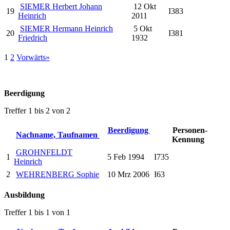
SIEMER Herbert Johann
12 Okt
19
I383
Heinrich
2011
SIEMER Hermann Heinrich
5 Okt
20
I381
Friedrich
1932
1
2
Vorwärts»
Beerdigung
Treffer 1 bis 2 von 2
Beerdigung
Personen-
Nachname, Taufnamen
Kennung
GROHNFELDT
1
5 Feb 1994
I735
Heinrich
2
WEHRENBERG Sophie
10 Mrz 2006
I63
Ausbildung
Treffer 1 bis 1 von 1