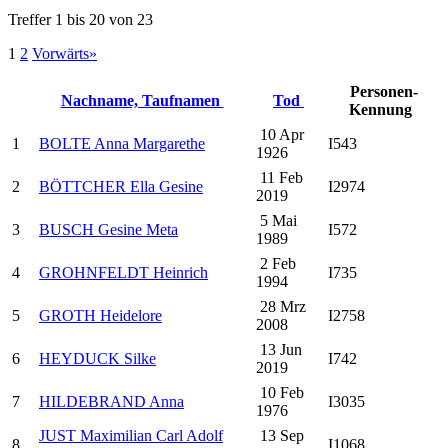
Treffer 1 bis 20 von 23
1
2
Vorwärts»
Personen-
Nachname, Taufnamen
Tod
Kennung
10 Apr
1
BOLTE Anna Margarethe
I543
1926
11 Feb
2
BÖTTCHER Ella Gesine
I2974
2019
5 Mai
3
BUSCH Gesine Meta
I572
1989
2 Feb
4
GROHNFELDT Heinrich
I735
1994
28 Mrz
5
GROTH Heidelore
I2758
2008
13 Jun
6
HEYDUCK Silke
I742
2019
10 Feb
7
HILDEBRAND Anna
I3035
1976
JUST Maximilian Carl Adolf
13 Sep
8
I1068