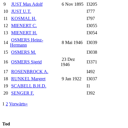
9
JUST Max Adolf
6 Nov 1895
I3205
10
JUST U.T.
I777
11
KOSMAL H.
I797
12
MIENERT C.
I3055
13
MIENERT H.
I3054
OSMERS Heinz-
14
8 Mai 1946
I3039
Hermann
15
OSMERS M.
I3038
23 Dez
16
OSMERS Sigrid
I3371
1946
17
ROSENBROCK A.
I492
18
RUNKEL Margret
9 Jan 1922
I3037
19
SCABELL B.H.D.
I1
20
SENGER F.
I392
1
2
Vorwärts»
Tod