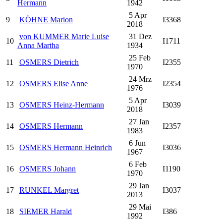
Hermann
1942
5 Apr
9
KÖHNE Marion
I3368
2018
von KUMMER Marie Luise
31 Dez
10
I1711
Anna Martha
1934
25 Feb
11
OSMERS Dietrich
I2355
1970
24 Mrz
12
OSMERS Elise Anne
I2354
1976
5 Apr
13
OSMERS Heinz-Hermann
I3039
2018
27 Jan
14
OSMERS Hermann
I2357
1983
6 Jun
15
OSMERS Hermann Heinrich
I3036
1967
6 Feb
16
OSMERS Johann
I1190
1970
29 Jan
17
RUNKEL Margret
I3037
2013
29 Mai
18
SIEMER Harald
I386
1992