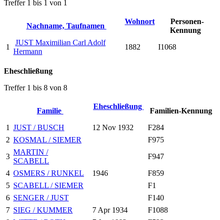
Treffer 1 bis 1 von 1
Wohnort
Personen-
Nachname, Taufnamen
Kennung
JUST Maximilian Carl Adolf
1
1882
I1068
Hermann
Eheschließung
Treffer 1 bis 8 von 8
Eheschließung
Familie
Familien-Kennung
1
JUST / BUSCH
12 Nov 1932
F284
2
KOSMAL / SIEMER
F975
MARTIN /
3
F947
SCABELL
4
OSMERS / RUNKEL
1946
F859
5
SCABELL / SIEMER
F1
6
SENGER / JUST
F140
7
SIEG / KUMMER
7 Apr 1934
F1088