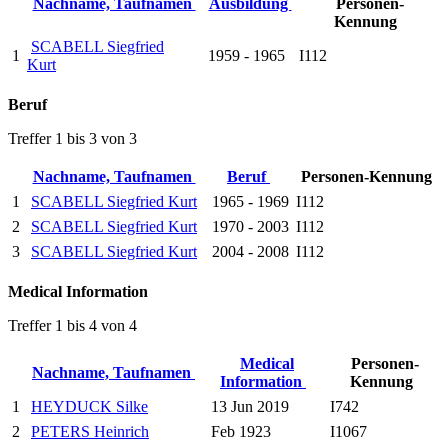
Nachname, Taufnamen
Ausbildung
Personen-
Kennung
SCABELL Siegfried
1
1959 - 1965
I112
Kurt
Beruf
Treffer 1 bis 3 von 3
Nachname, Taufnamen
Beruf
Personen-Kennung
1
SCABELL Siegfried Kurt
1965 - 1969
I112
2
SCABELL Siegfried Kurt
1970 - 2003
I112
3
SCABELL Siegfried Kurt
2004 - 2008
I112
Medical Information
Treffer 1 bis 4 von 4
Medical
Personen-
Nachname, Taufnamen
Information
Kennung
1
HEYDUCK Silke
13 Jun 2019
I742
2
PETERS Heinrich
Feb 1923
I1067