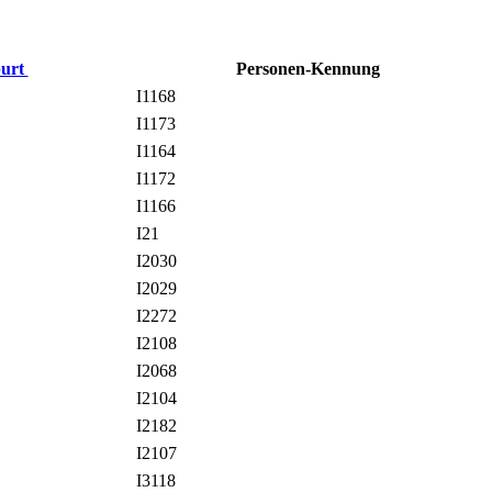
urt
Personen-Kennung
I1168
I1173
I1164
I1172
I1166
I21
I2030
I2029
I2272
I2108
I2068
I2104
I2182
I2107
I3118