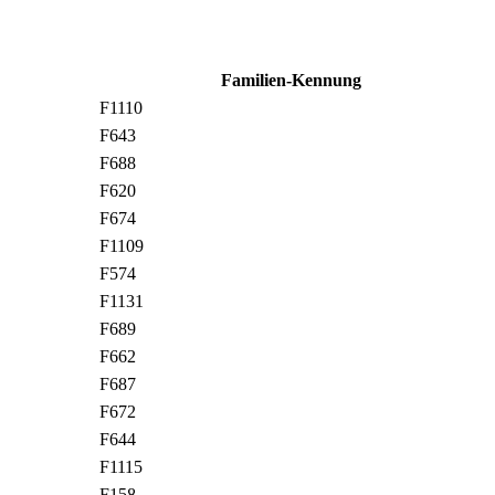
Familien-Kennung
F1110
F643
F688
F620
F674
F1109
F574
F1131
F689
F662
F687
F672
F644
F1115
F158