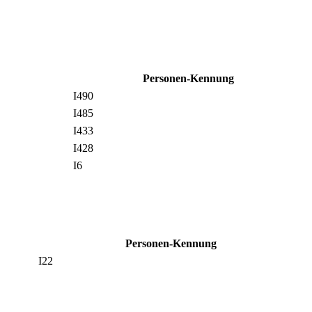
Personen-Kennung
I490
I485
I433
I428
I6
Personen-Kennung
I22