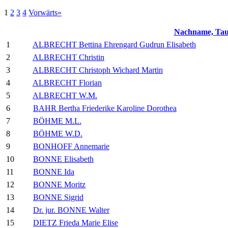
1
2
3
4
Vorwärts»
Nachname, Ta
1
ALBRECHT Bettina Ehrengard Gudrun Elisabeth
2
ALBRECHT Christin
3
ALBRECHT Christoph Wichard Martin
4
ALBRECHT Florian
5
ALBRECHT W.M.
6
BAHR Bertha Friederike Karoline Dorothea
7
BÖHME M.L.
8
BÖHME W.D.
9
BONHOFF Annemarie
10
BONNE Elisabeth
11
BONNE Ida
12
BONNE Moritz
13
BONNE Sigrid
14
Dr. jur. BONNE Walter
15
DIETZ Frieda Marie Elise