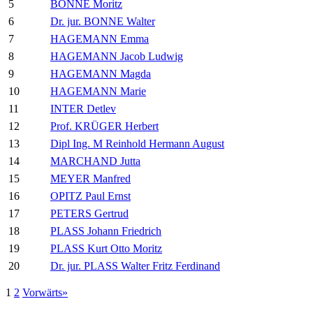
5
BONNE Moritz
6
Dr. jur. BONNE Walter
7
HAGEMANN Emma
8
HAGEMANN Jacob Ludwig
9
HAGEMANN Magda
10
HAGEMANN Marie
11
INTER Detlev
12
Prof. KRÜGER Herbert
13
Dipl Ing. M Reinhold Hermann August
14
MARCHAND Jutta
15
MEYER Manfred
16
OPITZ Paul Ernst
17
PETERS Gertrud
18
PLASS Johann Friedrich
19
PLASS Kurt Otto Moritz
20
Dr. jur. PLASS Walter Fritz Ferdinand
1
2
Vorwärts»