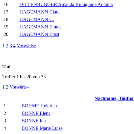
16
DILLENBURGER Amanda Kunigunde Antonia
17
HAGEMANN Clara
18
HAGEMANN C.
19
HAGEMANN Emma
20
HAGEMANN Ernst
1
2
3
4
Vorwärts»
Tod
Treffer 1 bis 20 von 33
1
2
Vorwärts»
Nachname, Taufn
1
BÖHME Heinrich
2
BONNE Elena
3
BONNE Ida
4
BONNE Marie Luise