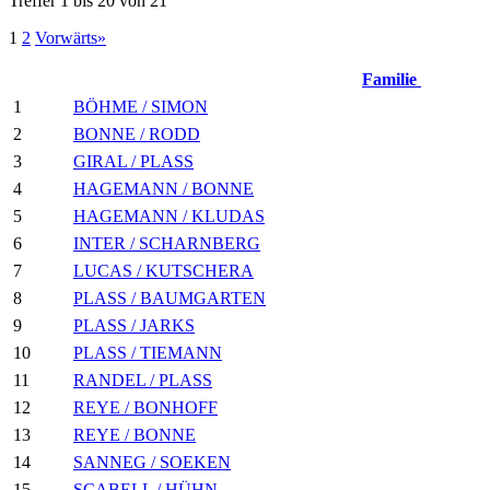
Treffer 1 bis 20 von 21
1
2
Vorwärts»
Familie
1
BÖHME / SIMON
2
BONNE / RODD
3
GIRAL / PLASS
4
HAGEMANN / BONNE
5
HAGEMANN / KLUDAS
6
INTER / SCHARNBERG
7
LUCAS / KUTSCHERA
8
PLASS / BAUMGARTEN
9
PLASS / JARKS
10
PLASS / TIEMANN
11
RANDEL / PLASS
12
REYE / BONHOFF
13
REYE / BONNE
14
SANNEG / SOEKEN
15
SCABELL / HÜHN