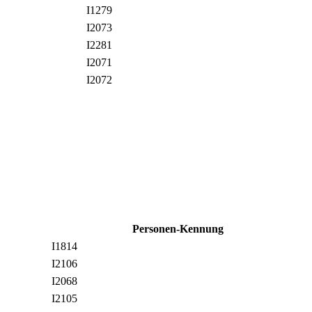
I1279
I2073
I2281
I2071
I2072
Personen-Kennung
I1814
I2106
I2068
I2105