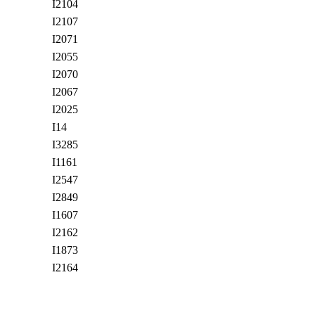
I2104
I2107
I2071
I2055
I2070
I2067
I2025
I14
I3285
I1161
I2547
I2849
I1607
I2162
I1873
I2164