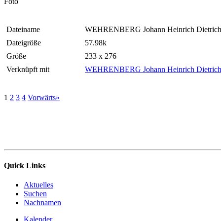
Foto
Dateiname
WEHRENBERG Johann Heinrich Dietrich 
Dateigröße
57.98k
Größe
233 x 276
Verknüpft mit
WEHRENBERG Johann Heinrich Dietric
1
2
3
4
Vorwärts»
Quick Links
Aktuelles
Suchen
Nachnamen
Kalender