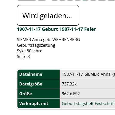
Wird geladen...
1907-11-17 Geburt 1987-11-17 Feier
SIEMER Anna geb. WEHRENBERG
Geburtstagszeitung
Syke 80 Jahre
Seite 3
Dateiname
1987-11-17_SIEMER_Anna_{
Dateigröße
737.32k
Größe
962 x 692
Verknüpft mit
Geburtstagsheft Festschrift