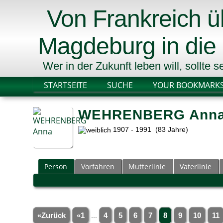
Von Frankreich 
Magdeburg in die
Wer in der Zukunft leben will, sollte
STARTSEITE
SUCHE
YOUR BOOKMARK
WEHRENBERG Ann
1907 - 1991 (83 Jahre)
Person
Vorfahren
Mutterlinie
Vaterlinie
«Zurück
«1
...
4
5
6
7
8
9
10
11