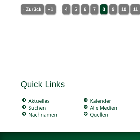
«Zurück
«1
...
4
5
6
7
8
9
10
11
Quick Links
Aktuelles
Kalender
Suchen
Alle Medien
Nachnamen
Quellen