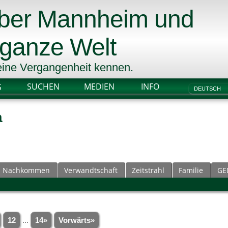
über Mannheim und
 ganze Welt
 seine Vergangenheit kennen.
SUCHEN
MEDIEN
INFO
S
a
Nachkommen
Verwandtschaft
Zeitstrahl
Familie
GE
12
...
14»
Vorwärts»