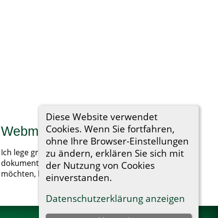
Diese Website verwendet
Cookies. Wenn Sie fortfahren,
Webmaster - Nachricht
ohne Ihre Browser-Einstellungen
zu ändern, erklären Sie sich mit
Ich lege größten Wert darauf, meine Forschung zu
dokumentieren. Wenn Sie etwas hinzufügen
der Nutzung von Cookies
möchten, kontaktieren Sie mich bitte.
einverstanden.
Datenschutzerklärung anzeigen